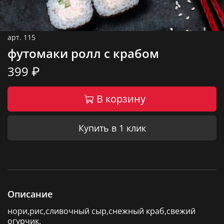
арт.
115
футомаки ролл с крабом
399 ₽
В корзину
Купить в 1 клик
Описание
нори,рис,сливочный сыр,снежный краб,свежий
огурчик.