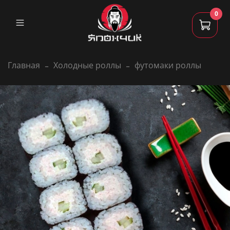
0
Главная
Холодные роллы
футомаки роллы