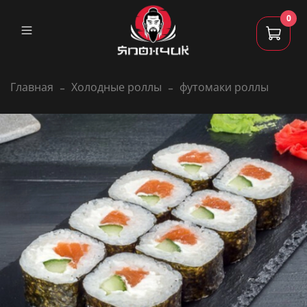
0
Главная
Холодные роллы
футомаки роллы