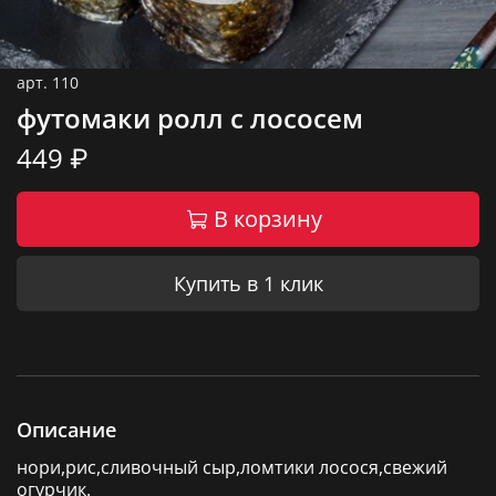
арт.
110
футомаки ролл с лососем
449 ₽
В корзину
Купить в 1 клик
Описание
нори,рис,сливочный сыр,ломтики лосося,свежий
огурчик.