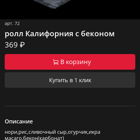
арт.
72
ролл Калифорния с беконом
369 ₽
В корзину
Купить в 1 клик
Описание
нори,рис,сливочный сыр,огурчик,икра
масаго,бекон(карбонат)