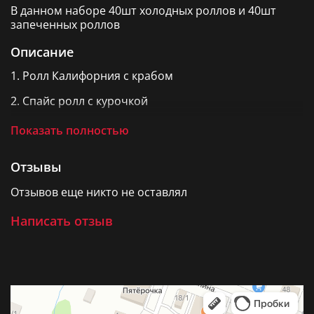
В данном наборе 40шт холодных роллов и 40шт
запеченных роллов
Описание
1. Ролл Калифорния с крабом
2. Спайс ролл с курочкой
3. Классический ролл с ананасом и сливочным (
Показать полностью
холодный)
4. классический ролл "нежный" с икрой ( холодный)
Отзывы
5. Классический ролл с огурцом и сыром ( холодный)
Отзывов еще никто не оставлял
6. Запеченный ролл "Сырный" с курочкой
Написать отзыв
7. Запеченный Спайс ролл с беконом
8. запеченный классический ролл с огурцом и
сливочным сыром
9. Запеченный классический ролл с ананасом и