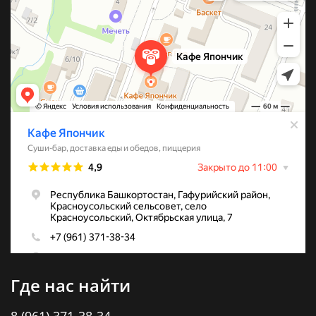
сливочным сыром
10. Запеченный классический ролл с сыром
моцарелла
В стоимость набора входят 6 соусов, имбирь 70гр,
васаби 60гр , палочек на 6 персон
Где нас найти
8 (961) 371-38-34