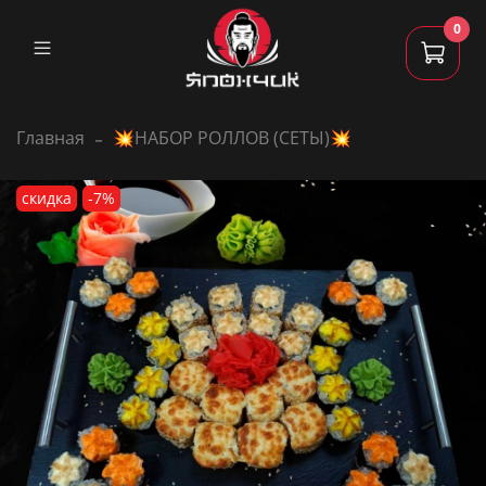
0
Главная
💥НАБОР РОЛЛОВ (СЕТЫ)💥
скидка
-7%