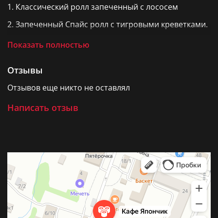
1. Классический ролл запеченный с лососем
2. Запеченный Спайс ролл с тигровыми креветками.
3. Классический ролл запеченный с крабом.
Показать полностью
4. Ролл запеченный "Сырный" с копченой курочкой.
Отзывы
5. Классический ролл запеченный с беконом.
Отзывов еще никто не оставлял
В сет входят: 2шт соевого соуса, 45г имбиря, 20г
васаби 2 пары палочек
Написать отзыв
(Можно докупить отдельно)