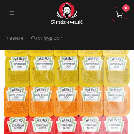
0
Главная
Фаст фуд фри